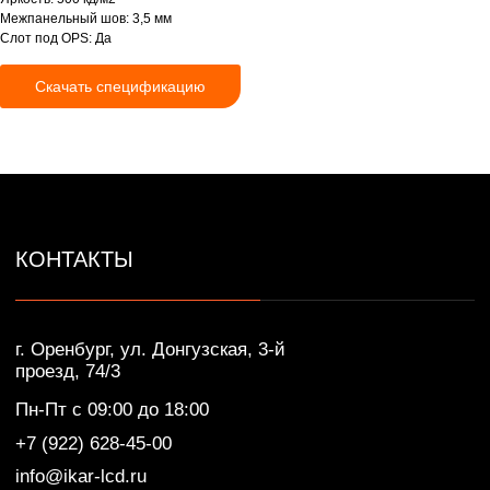
Пн-Пт с 09:00 до 18:00
Межпанельный шов: 3,5 мм
+7 (922) 628-45-00
Слот под OPS: Да
info@ikar-lcd.ru
Скачать спецификацию
IKAR © Профессиональные LED/LCD/OLED
экраны и дисплеи. Собственное производство.
Разработка сайта — Lotta design
Политика конфиденциальности