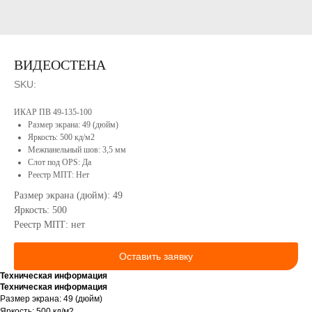
Сотрудничество
Портфолио
Конструкторское
бюро
Реестр
Минпромторга
ВИДЕОСТЕНА
Сервисное
РФ
обслуживание
Вакансии
SKU:
Контакты
Продукция
ИКАР ПВ 49-135-100
Размер экрана: 49 (дюйм)
Яркость: 500 кд/м2
Межпанельный шов: 3,5 мм
Слот под OPS: Да
Реестр МПТ: Нет
Размер экрана (дюйм): 49
Яркость: 500
Реестр МПТ: нет
КОНТАКТЫ
Оставить заявку
Техническая информация
Техническая информация
г. Оренбург, ул. Донгузская, 3-й
Размер экрана: 49 (дюйм)
проезд, 74/3
Яркость: 500 кд/м2