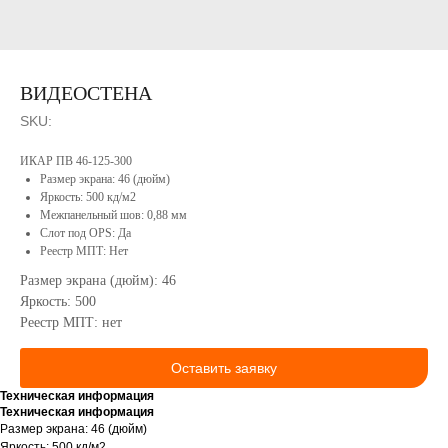
Сотрудничество
Портфолио
Конструкторское
бюро
Реестр
Минпромторга
ВИДЕОСТЕНА
Сервисное
РФ
обслуживание
Вакансии
SKU:
Контакты
Продукция
ИКАР ПВ 46-125-300
Размер экрана: 46 (дюйм)
Яркость: 500 кд/м2
Межпанельный шов: 0,88 мм
Слот под OPS: Да
Реестр МПТ: Нет
Размер экрана (дюйм): 46
Яркость: 500
Реестр МПТ: нет
КОНТАКТЫ
Оставить заявку
Техническая информация
Техническая информация
г. Оренбург, ул. Донгузская, 3-й
Размер экрана: 46 (дюйм)
проезд, 74/3
Яркость: 500 кд/м2