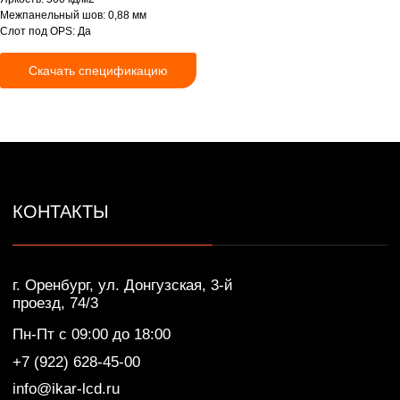
Пн-Пт с 09:00 до 18:00
Межпанельный шов: 0,88 мм
+7 (922) 628-45-00
Слот под OPS: Да
info@ikar-lcd.ru
Скачать спецификацию
IKAR © Профессиональные LED/LCD/OLED
экраны и дисплеи. Собственное производство.
Разработка сайта — Lotta design
Политика конфиденциальности