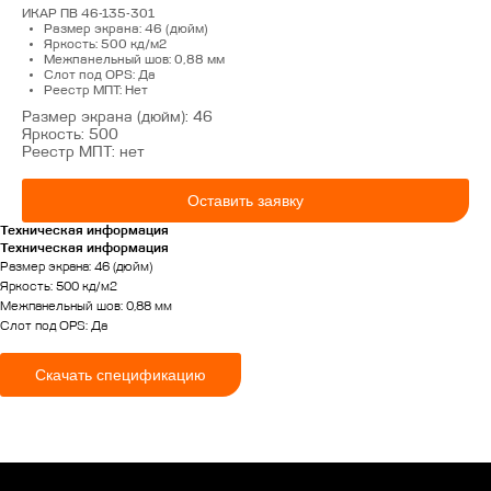
Контакты
ИКАР ПВ 46-135-301
Продукция
Размер экрана: 46 (дюйм)
Яркость: 500 кд/м2
Межпанельный шов: 0,88 мм
Слот под OPS: Да
Реестр МПТ: Нет
Размер экрана (дюйм): 46
Яркость: 500
Реестр МПТ: нет
Оставить заявку
Техническая информация
Техническая информация
КОНТАКТЫ
Размер экрана: 46 (дюйм)
Яркость: 500 кд/м2
Межпанельный шов: 0,88 мм
г. Оренбург, ул. Донгузская, 3-й
Слот под OPS: Да
проезд, 74/3
Пн-Пт с 09:00 до 18:00
Скачать спецификацию
+7 (922) 628-45-00
info@ikar-lcd.ru