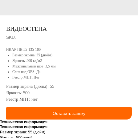
Сотрудничество
Портфолио
Конструкторское
бюро
Реестр
Минпромторга
ВИДЕОСТЕНА
Сервисное
РФ
обслуживание
Вакансии
SKU:
Контакты
Продукция
ИКАР ПВ 55-135-100
Размер экрана: 55 (дюйм)
Яркость: 500 кд/м2
Межпанельный шов: 3,5 мм
Слот под OPS: Да
Реестр МПТ: Нет
Размер экрана (дюйм): 55
Яркость: 500
Реестр МПТ: нет
КОНТАКТЫ
Оставить заявку
Техническая информация
Техническая информация
г. Оренбург, ул. Донгузская, 3-й
Размер экрана: 55 (дюйм)
проезд, 74/3
Яркость: 500 кд/м2