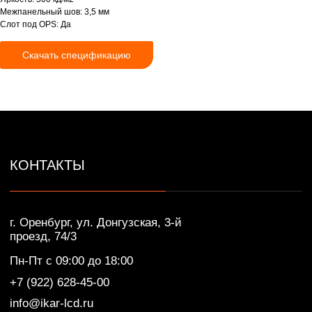
Пн-Пт с 09:00 до 18:00
Межпанельный шов: 3,5 мм
+7 (922) 628-45-00
Слот под OPS: Да
info@ikar-lcd.ru
Скачать спецификацию
IKAR © Профессиональные LED/LCD/OLED
экраны и дисплеи. Собственное производство.
Разработка сайта — Lotta design
Политика конфиденциальности