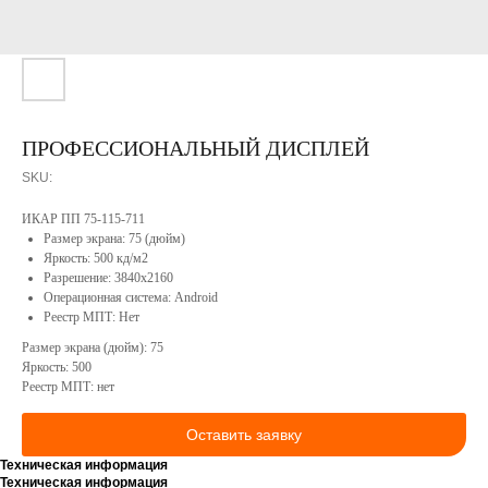
компании
Софт
Сотрудничество
Портфолио
Конструкторское
бюро
Реестр
Минпромторга
Сервисное
ПРОФЕССИОНАЛЬНЫЙ ДИСПЛЕЙ
РФ
обслуживание
Вакансии
SKU:
Контакты
Продукция
ИКАР ПП 75-115-711
Размер экрана: 75 (дюйм)
Яркость: 500 кд/м2
Разрешение: 3840x2160
Операционная система: Android
Реестр МПТ: Нет
Размер экрана (дюйм): 75
Яркость: 500
Реестр МПТ: нет
КОНТАКТЫ
Оставить заявку
Техническая информация
Техническая информация