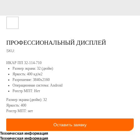
компании
Софт
Сотрудничество
Портфолио
Конструкторское
бюро
Реестр
Минпромторга
Сервисное
ПРОФЕССИОНАЛЬНЫЙ ДИСПЛЕЙ
РФ
обслуживание
Вакансии
SKU:
Контакты
Продукция
ИКАР ПП 32-114-710
Размер экрана: 32 (дюйм)
Яркость: 400 кд/м2
Разрешение: 3840x2160
Операционная система: Android
Реестр МПТ: Нет
Размер экрана (дюйм): 32
Яркость: 400
Реестр МПТ: нет
КОНТАКТЫ
Оставить заявку
Техническая информация
Техническая информация