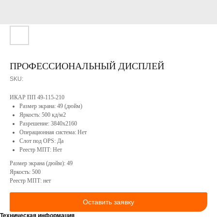
О
компании
Софт
Сотрудничество
Портфолио
Конструкторское
бюро
Реестр
ПРОФЕССИОНАЛЬНЫЙ ДИСПЛЕЙ
Минпромторга
Сервисное
SKU:
РФ
обслуживание
Вакансии
Контакты
ИКАР ПП 49-115-210
Продукция
Размер экрана: 49 (дюйм)
Яркость: 500 кд/м2
Разрешение: 3840x2160
Операционная система: Нет
Слот под OPS: Да
Реестр МПТ: Нет
Размер экрана (дюйм): 49
Яркость: 500
Реестр МПТ: нет
Оставить заявку
КОНТАКТЫ
Техническая информация