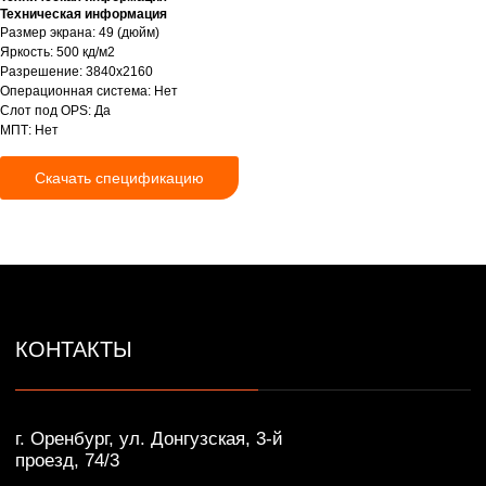
Техническая информация
Размер экрана: 49 (дюйм)
г. Оренбург, ул. Донгузская, 3-й
проезд, 74/3
Яркость: 500 кд/м2
Разрешение: 3840x2160
Пн-Пт с 09:00 до 18:00
Операционная система: Нет
+7 (922) 628-45-00
Слот под OPS: Да
info@ikar-lcd.ru
МПТ: Нет
Скачать спецификацию
IKAR © Профессиональные LED/LCD/OLED
экраны и дисплеи. Собственное производство.
Разработка сайта — Lotta design
Политика конфиденциальности