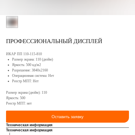
О
компании
Софт
Сотрудничество
Портфолио
Конструкторское
бюро
Реестр
ПРОФЕССИОНАЛЬНЫЙ ДИСПЛЕЙ
Минпромторга
Сервисное
РФ
обслуживание
Вакансии
ИКАР ПП 110-115-810
Контакты
Продукция
Размер экрана: 110 (дюйм)
Яркость: 500 кд/м2
Разрешение: 3840x2160
Операционная система: Нет
Реестр МПТ: Нет
Размер экрана (дюйм): 110
Яркость: 500
Реестр МПТ: нет
Оставить заявку
КОНТАКТЫ
Техническая информация
Техническая информация