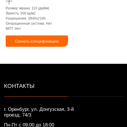
г. Оренбург, ул. Донгузская, 3-й
Размер экрана: 110 (дюйм)
проезд, 74/3
Яркость: 500 кд/м2
Пн-Пт с 09:00 до 18:00
Разрешение: 3840x2160
+7 (922) 628-45-00
Операционная система: Нет
МПТ: Нет
info@ikar-lcd.ru
Скачать спецификацию
IKAR © Профессиональные LED/LCD/OLED
экраны и дисплеи. Собственное производство.
Разработка сайта — Lotta design
Политика конфиденциальности