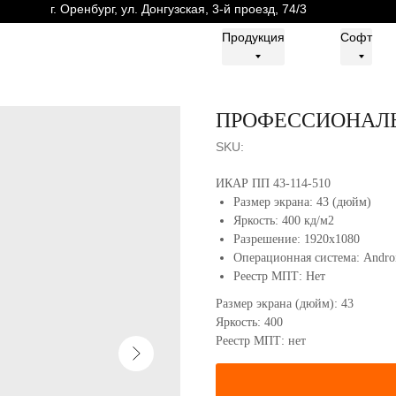
г. Оренбург, ул. Донгузская, 3-й проезд, 74/3
г. Оренбург, ул. Донгузская, 3-й проезд, 74/3
Продукция
Продукция
Софт
Софт
ПРОФЕССИОНАЛ
SKU:
ИКАР ПП 43-114-510
Размер экрана: 43 (дюйм)
Яркость: 400 кд/м2
Разрешение: 1920x1080
Операционная система: Andro
Реестр МПТ: Нет
Размер экрана (дюйм): 43
Яркость: 400
Реестр МПТ: нет