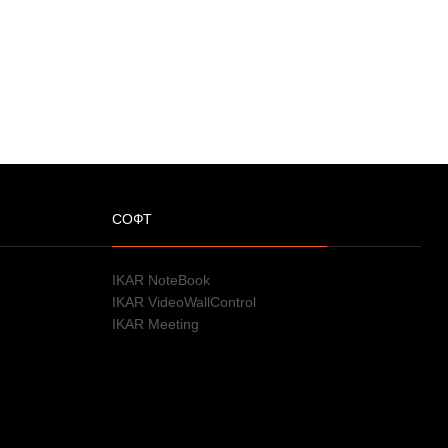
СОФТ
IKAR NoteBook
IKAR VideoWallControl
IKAR Meeting