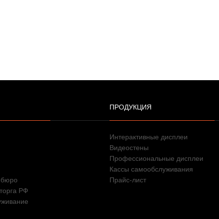
ПРОДУКЦИЯ
Интерактивные дисплеи
Видеостены
Профессиональные дисплеи
Кассы самообслуживания
 бюро
Прайс-лист
торга РФ
уживание