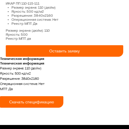
Контакты
ИКАР ПП 110-115-111
Продукция
Размер экрана: 110 (дюйм)
Яркость: 500 кд/м2
Разрешение: 3840x2160
Операционная система: Нет
Реестр МПТ: Да
Размер экрана (дюйм): 110
Яркость: 500
Реестр МПТ: да
Оставить заявку
Техническая информация
Техническая информация
КОНТАКТЫ
Размер экрана: 110 (дюйм)
Яркость: 500 кд/м2
Разрешение: 3840x2160
Операционная система: Нет
г. Оренбург, ул. Донгузская, 3-й
МПТ: Да
проезд, 74/3
Пн-Пт с 09:00 до 18:00
Скачать спецификацию
+7 (922) 628-45-00
info@ikar-lcd.ru