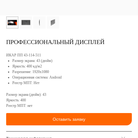
О
компании
Софт
Сотрудничество
Портфолио
Конструкторское
бюро
Реестр
ПРОФЕССИОНАЛЬНЫЙ ДИСПЛЕЙ
Минпромторга
Сервисное
РФ
обслуживание
Вакансии
ИКАР ПП 43-114-511
Контакты
Размер экрана: 43 (дюйм)
Продукция
Яркость: 400 кд/м2
Разрешение: 1920x1080
Операционная система: Android
Реестр МПТ: Нет
Размер экрана (дюйм): 43
Яркость: 400
Реестр МПТ: нет
Оставить заявку
КОНТАКТЫ