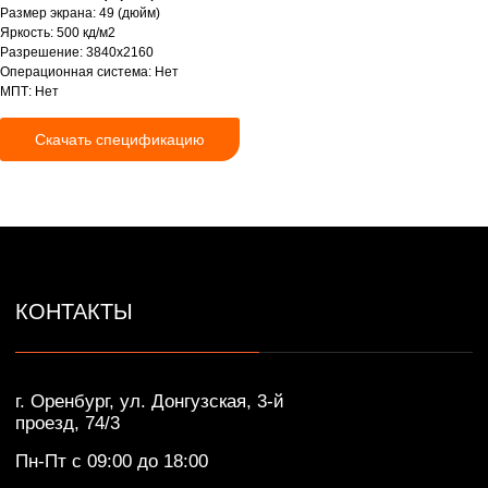
г. Оренбург, ул. Донгузская, 3-й
Размер экрана: 49 (дюйм)
проезд, 74/3
Яркость: 500 кд/м2
Пн-Пт с 09:00 до 18:00
Разрешение: 3840x2160
Операционная система: Нет
+7 (922) 628-45-00
МПТ: Нет
info@ikar-lcd.ru
Скачать спецификацию
IKAR © Профессиональные LED/LCD/OLED
экраны и дисплеи. Собственное производство.
Разработка сайта — Lotta design
Политика конфиденциальности