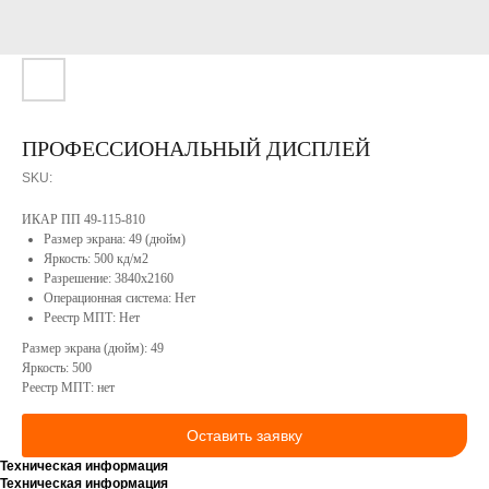
компании
Софт
Сотрудничество
Портфолио
Конструкторское
бюро
Реестр
Минпромторга
Сервисное
ПРОФЕССИОНАЛЬНЫЙ ДИСПЛЕЙ
РФ
обслуживание
Вакансии
SKU:
Контакты
Продукция
ИКАР ПП 49-115-810
Размер экрана: 49 (дюйм)
Яркость: 500 кд/м2
Разрешение: 3840x2160
Операционная система: Нет
Реестр МПТ: Нет
Размер экрана (дюйм): 49
Яркость: 500
Реестр МПТ: нет
КОНТАКТЫ
Оставить заявку
Техническая информация
Техническая информация