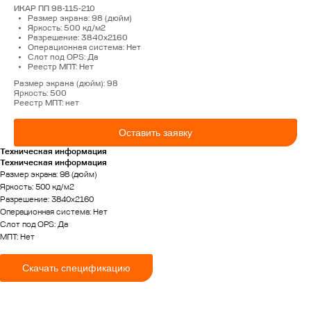
РФ
обслуживание
ИКАР ПП 98-115-210
Вакансии
Размер экрана: 98 (дюйм)
Контакты
Яркость: 500 кд/м2
Продукция
Разрешение: 3840x2160
Операционная система: Нет
Слот под OPS: Да
Реестр МПТ: Нет
Размер экрана (дюйм): 98
Яркость: 500
Реестр МПТ: нет
Оставить заявку
Техническая информация
Техническая информация
Размер экрана: 98 (дюйм)
КОНТАКТЫ
Яркость: 500 кд/м2
Разрешение: 3840x2160
Операционная система: Нет
г. Оренбург, ул. Донгузская, 3-й
Слот под OPS: Да
проезд, 74/3
МПТ: Нет
Пн-Пт с 09:00 до 18:00
+7 (922) 628-45-00
Скачать спецификацию
info@ikar-lcd.ru