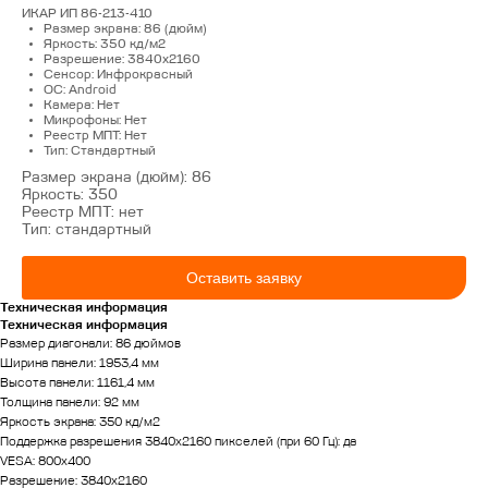
компании
ИКАР ИП 86-213-410
Софт
Размер экрана: 86 (дюйм)
Сотрудничество
Яркость: 350 кд/м2
Разрешение: 3840x2160
Портфолио
Сенсор: Инфрокрасный
OC: Android
Конструкторское
Камера: Нет
бюро
Реестр
Микрофоны: Нет
Минпромторга
Реестр МПТ: Нет
Сервисное
РФ
Тип: Стандартный
обслуживание
Вакансии
Размер экрана (дюйм): 86
Контакты
Яркость: 350
Продукция
Реестр МПТ: нет
Тип: стандартный
Оставить заявку
Техническая информация
Техническая информация
Размер диагонали: 86 дюймов
Ширина панели: 1953,4 мм
Высота панели: 1161,4 мм
Толщина панели: 92 мм
Яркость экрана: 350 кд/м2
КОНТАКТЫ
Поддержка разрешения 3840х2160 пикселей (при 60 Гц): да
VESA: 800x400
Разрешение: 3840x2160