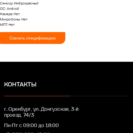
г. Оренбург, ул. Донгузская, 3-й
Сенсор: Инфрокрасный
проезд, 74/3
OC: Android
Пн-Пт с 09:00 до 18:00
Камера: Нет
Микрофоны: Нет
+7 (922) 628-45-00
МПТ: Нет
info@ikar-lcd.ru
Скачать спецификацию
IKAR © Профессиональные LED/LCD/OLED
экраны и дисплеи. Собственное производство.
Разработка сайта — Lotta design
Политика конфиденциальности