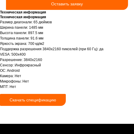
Оставить заявку
Техническая информация
Техническая информация
Размер диагонали: 65 дюймов
Ширина панели: 1485 мм
КОНТАКТЫ
Высота панели: 897.5 мм
Толщина панели: 91.6 мм
Яркость экрана: 700 кд/м2
г. Оренбург, ул. Донгузская, 3-й
Поддержка разрешения 3840х2160 пикселей (при 60 Гц): да
проезд, 74/3
VESA: 500x400
Пн-Пт с 09:00 до 18:00
Разрешение: 3840x2160
+7 (922) 628-45-00
Сенсор: Инфрокрасный
OC: Android
info@ikar-lcd.ru
Камера: Нет
Микрофоны: Нет
МПТ: Нет
Скачать спецификацию