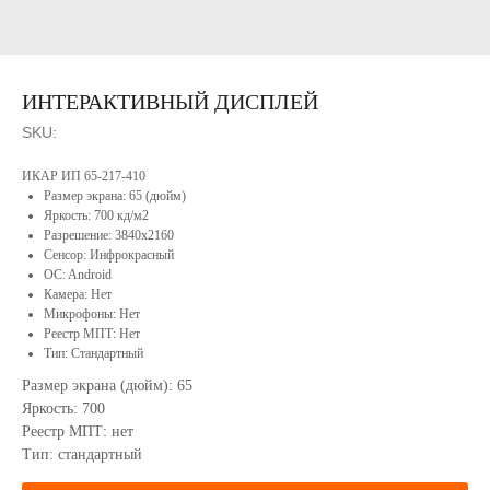
НАВИГАЦИЯ
ИНТЕРАКТИВНЫЙ ДИСПЛЕЙ
SKU:
О
компании
ИКАР ИП 65-217-410
Софт
Размер экрана: 65 (дюйм)
Сотрудничество
Яркость: 700 кд/м2
Портфолио
Разрешение: 3840x2160
Конструкторское
Сенсор: Инфрокрасный
бюро
OC: Android
Реестр
Камера: Нет
Минпромторга
Сервисное
РФ
Микрофоны: Нет
обслуживание
Вакансии
Реестр МПТ: Нет
Контакты
Тип: Стандартный
Продукция
Размер экрана (дюйм): 65
Яркость: 700
Реестр МПТ: нет
Тип: стандартный