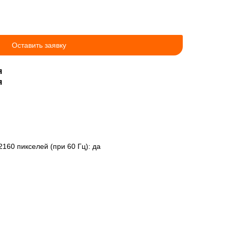
Оставить заявку
я
я
60 пикселей (при 60 Гц): да