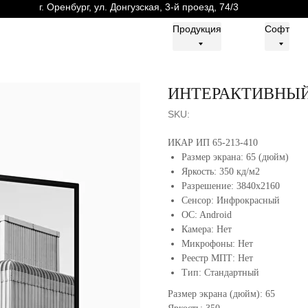
г. Оренбург, ул. Донгузская, 3-й проезд, 74/3
г. Оренбург, ул. Донгузская, 3-й проезд, 74/3
Продукция
Продукция
Софт
Софт
ИНТЕРАКТИВНЫ
SKU:
ИКАР ИП 65-213-410
Размер экрана: 65 (дюйм)
Яркость: 350 кд/м2
Разрешение: 3840x2160
Сенсор: Инфрокрасный
OC: Android
Камера: Нет
Микрофоны: Нет
Реестр МПТ: Нет
Тип: Стандартный
Размер экрана (дюйм): 65