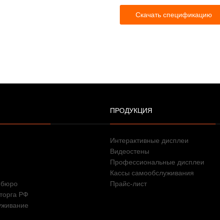
Скачать спецификацию
ПРОДУКЦИЯ
Интерактивные дисплеи
Видеостены
Профессиональные дисплеи
Кассы самообслуживания
 бюро
Прайс-лист
торга РФ
уживание