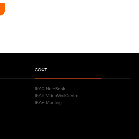
СОФТ
IKAR NoteBook
IKAR VideoWallControl
IKAR Meeting