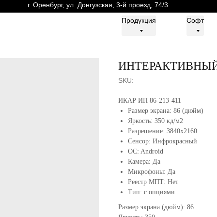
г. Оренбург, ул. Донгузская, 3-й проезд, 74/3
г. Оренбург, ул. Донгузская, 3-й проезд, 74/3
Продукция
Продукция
Софт
Софт
ИНТЕРАКТИВНЫ
SKU:
ИКАР ИП 86-213-411
Размер экрана: 86 (дюйм)
Яркость: 350 кд/м2
Разрешение: 3840x2160
Сенсор: Инфрокрасный
OC: Android
Камера: Да
Микрофоны: Да
Реестр МПТ: Нет
Тип: с опциями
Размер экрана (дюйм): 86