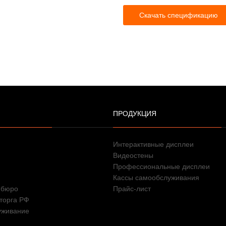
Скачать спецификацию
ПРОДУКЦИЯ
Интерактивные дисплеи
Видеостены
Профессиональные дисплеи
Кассы самообслуживания
 бюро
Прайс-лист
торга РФ
уживание