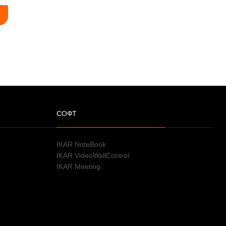
СОФТ
IKAR NoteBook
IKAR VideoWallControl
IKAR Meeting