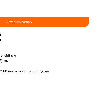
Оставить заявку
я
я
 с КМ)
мм
М)
мм
60 пикселей (при 60 Гц): да