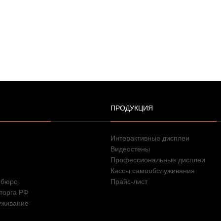
ПРОДУКЦИЯ
Интерактивные дисплеи
Видеостены
Профессиональные дисплеи
Кассы самообслуживания
 бюро
Прайс-лист
торга РФ
уживание