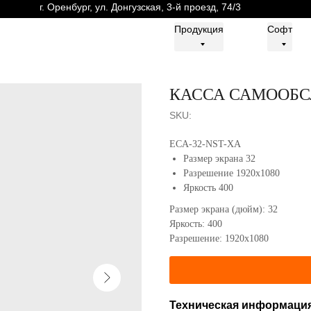
г. Оренбург, ул. Донгузская, 3-й проезд, 74/3
г. Оренбург, ул. Донгузская, 3-й проезд, 74/3
Продукция
Продукция
Софт
Софт
КАССА САМООБ
SKU:
ECA-32-NST-XA
Размер экрана 32
Разрешение 1920x1080
Яркость 400
Размер экрана (дюйм): 32
Яркость: 400
Разрешение: 1920x1080
Техническая информаци