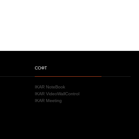
СОФТ
IKAR NoteBook
IKAR VideoWallControl
IKAR Meeting