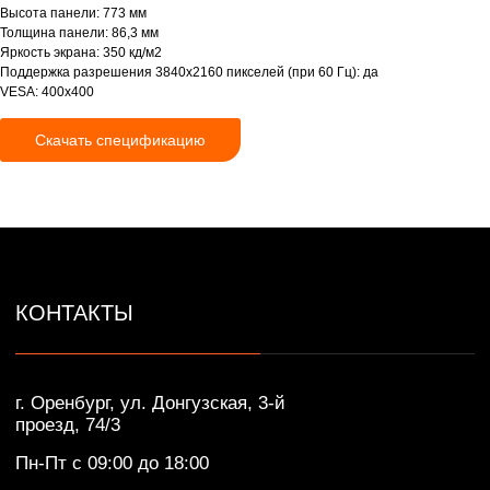
г. Оренбург, ул. Донгузская, 3-й
Высота панели: 773 мм
проезд, 74/3
Толщина панели: 86,3 мм
Пн-Пт с 09:00 до 18:00
Яркость экрана: 350 кд/м2
Поддержка разрешения 3840х2160 пикселей (при 60 Гц): да
+7 (922) 628-45-00
VESA: 400x400
info@ikar-lcd.ru
Скачать спецификацию
IKAR © Профессиональные LED/LCD/OLED
экраны и дисплеи. Собственное производство.
Разработка сайта — Lotta design
Политика конфиденциальности