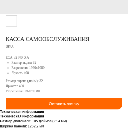
компании
Софт
Сотрудничество
Портфолио
Конструкторское
бюро
Реестр
Минпромторга
Сервисное
КАССА САМООБСЛУЖИВАНИЯ
РФ
обслуживание
Вакансии
SKU:
Контакты
Продукция
ECA-32-NS-XA
Размер экрана 32
Разрешение 1920x1080
Яркость 400
Размер экрана (дюйм): 32
Яркость: 400
Разрешение: 1920x1080
Оставить заявку
Техническая информация
КОНТАКТЫ
Техническая информация
Размер диагонали: 105 дюймов (25,4 мм)
Ширина панели: 1262,2 мм